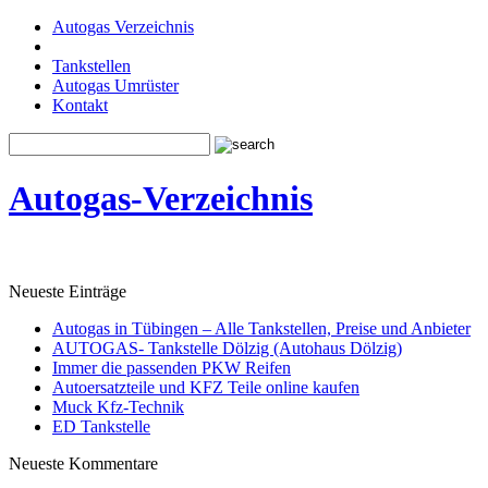
Autogas Verzeichnis
Tankstellen
Autogas Umrüster
Kontakt
Autogas-Verzeichnis
Neueste Einträge
Autogas in Tübingen – Alle Tankstellen, Preise und Anbieter
AUTOGAS- Tankstelle Dölzig (Autohaus Dölzig)
Immer die passenden PKW Reifen
Autoersatzteile und KFZ Teile online kaufen
Muck Kfz-Technik
ED Tankstelle
Neueste Kommentare